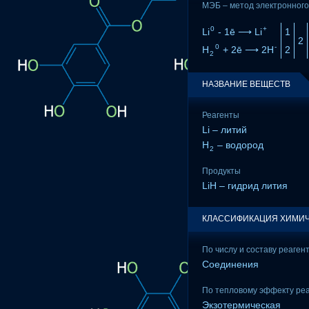
МЭБ – метод электронного
0
+
Li
- 1ē ⟶ Li
1
2
0
-
H
+ 2ē ⟶ 2H
2
2
НАЗВАНИЕ ВЕЩЕСТВ
Реагенты
Li – литий
H
– водород
2
Продукты
LiH – гидрид лития
КЛАССИФИКАЦИЯ ХИМИЧ
По числу и составу реаген
Соединения
По тепловому эффекту ре
Экзотермическая