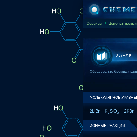
Сервисы
Цепочки превр
ХАРАКТ
Образование бромида кали
МОЛЕКУЛЯРНОЕ УРАВНЕ
2LiBr + K
SiO
= 2KBr +
2
3
ИОННЫЕ РЕАКЦИИ