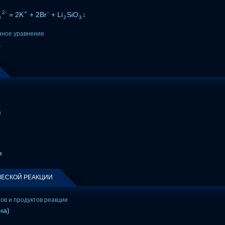
2-
+
-
= 2K
+ 2Br
+ Li
SiO
↓
3
2
3
нное уравнение
↓
я
я
ЕСКОЙ РЕАКЦИИ
тов и продуктов реакции
на)