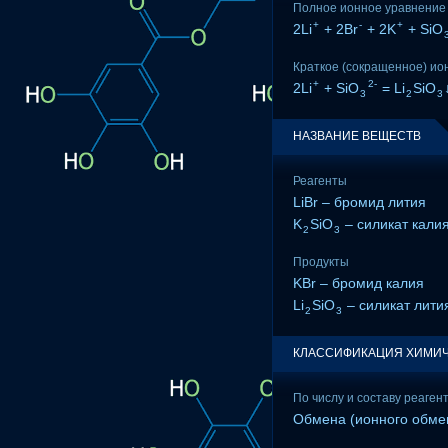
Полное ионное уравнение
+
-
+
2Li
+ 2Br
+ 2K
+ SiO
Краткое (сокращенное) ио
+
2-
2Li
+ SiO
= Li
SiO
3
2
3
НАЗВАНИЕ ВЕЩЕСТВ
Реагенты
LiBr – бромид лития
K
SiO
– силикат кали
2
3
Продукты
KBr – бромид калия
Li
SiO
– силикат лити
2
3
КЛАССИФИКАЦИЯ ХИМИЧ
По числу и составу реаген
Обмена (ионного обме