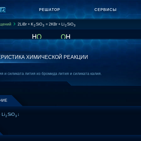
РЕШАТОР
СЕРВИСЫ
ащений
2LiBr + K
SiO
= 2KBr + Li
SiO
2
3
2
3
ЕРИСТИКА ХИМИЧЕСКОЙ РЕАКЦИИ
я и силиката лития из бромида лития и силиката калия.
НИЕ
 Li
SiO
↓
2
3