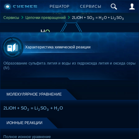
РЕШАТОР
СЕРВИСЫ
Сервисы
Цепочки превращений
2LiOH + SO
= H
O + Li
SO
2
2
2
3
Характеристика химической реакции
Образование сульфита лития и воды из гидроксида лития и оксида серы
(IV).
МОЛЕКУЛЯРНОЕ УРАВНЕНИЕ
2LiOH + SO
= Li
SO
+ H
O
2
2
3
2
ИОННЫЕ РЕАКЦИИ
Полное ионное уравнение