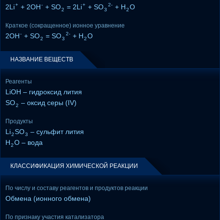
+
-
+
2-
2Li
+ 2OH
+ SO
= 2Li
+ SO
+ H
O
2
3
2
Краткое (сокращенное) ионное уравнение
-
2-
2OH
+ SO
= SO
+ H
O
2
3
2
НАЗВАНИЕ ВЕЩЕСТВ
Реагенты
LiOH – гидроксид лития
SO
– оксид серы (IV)
2
Продукты
Li
SO
– сульфит лития
2
3
H
O – вода
2
КЛАССИФИКАЦИЯ ХИМИЧЕСКОЙ РЕАКЦИИ
По числу и составу реагентов и продуктов реакции
Обмена (ионного обмена)
По признаку участия катализатора