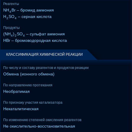
Реагенты
NH
Br – бромид аммония
4
H
SO
– серная кислота
2
4
Продукты
(NH
)
SO
– сульфат аммония
4
2
4
HBr – бромоводородная кислота
КЛАССИФИКАЦИЯ ХИМИЧЕСКОЙ РЕАКЦИИ
По числу и составу реагентов и продуктов реакции
Обмена (ионного обмена)
По направлению протекания
Необратимая
По признаку участия катализатора
Некаталитическая
По изменению степеней окисления реагентов
Не окислительно-восстановительная