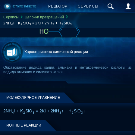
РЕШАТОР
СЕРВИСЫ
Сервисы
Цепочки превращений
2NH
I + K
SiO
= 2KI + 2NH
+ H
SiO
4
2
3
3
2
3
Характеристика химической реакции
Образование иодида калия, аммиака и метакремниевой кислоты из
иодида аммония и силиката калия.
МОЛЕКУЛЯРНОЕ УРАВНЕНИЕ
2NH
I + K
SiO
= 2KI + 2NH
↑ + H
SiO
↓
4
2
3
3
2
3
ИОННЫЕ РЕАКЦИИ