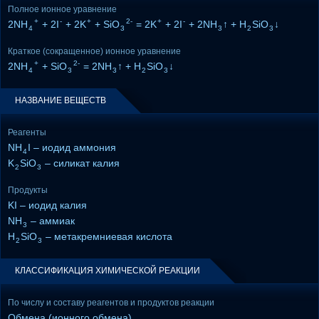
Полное ионное уравнение
+
-
+
2-
+
-
2NH
+ 2I
+ 2K
+ SiO
= 2K
+ 2I
+ 2NH
↑ + H
SiO
↓
4
3
3
2
3
Краткое (сокращенное) ионное уравнение
+
2-
2NH
+ SiO
= 2NH
↑ + H
SiO
↓
4
3
3
2
3
НАЗВАНИЕ ВЕЩЕСТВ
Реагенты
NH
I – иодид аммония
4
K
SiO
– силикат калия
2
3
Продукты
KI – иодид калия
NH
– аммиак
3
H
SiO
– метакремниевая кислота
2
3
КЛАССИФИКАЦИЯ ХИМИЧЕСКОЙ РЕАКЦИИ
По числу и составу реагентов и продуктов реакции
Обмена (ионного обмена)