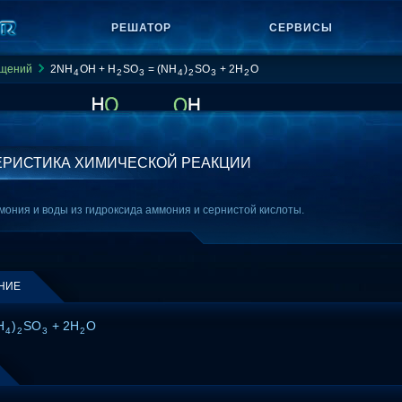
РЕШАТОР
СЕРВИСЫ
ащений
2NH
OH + H
SO
= (NH
)
SO
+ 2H
O
4
2
3
4
2
3
2
ЕРИСТИКА ХИМИЧЕСКОЙ РЕАКЦИИ
ония и воды из гидроксида аммония и сернистой кислоты.
НИЕ
H
)
SO
+ 2H
O
4
2
3
2