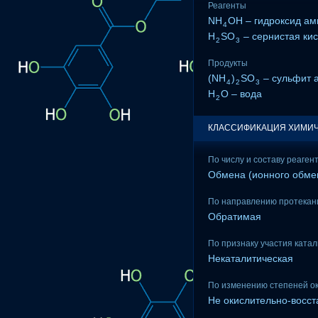
Реагенты
NH
OH – гидроксид а
4
H
SO
– сернистая ки
2
3
Продукты
(NH
)
SO
– сульфит 
4
2
3
H
O – вода
2
КЛАССИФИКАЦИЯ ХИМИЧ
По числу и составу реаген
Обмена (ионного обме
По направлению протекан
Обратимая
По признаку участия ката
Некаталитическая
По изменению степеней о
Не окислительно-восс