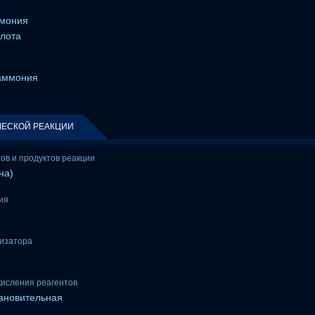
ммония
слота
аммония
ЕСКОЙ РЕАКЦИИ
тов и продуктов реакции
на)
ия
лизатора
кисления реагентов
тановительная