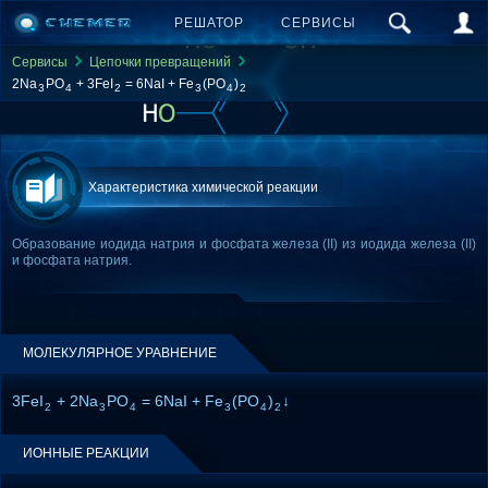
РЕШАТОР
СЕРВИСЫ
Сервисы
Цепочки превращений
2Na
PO
+ 3FeI
= 6NaI + Fe
(PO
)
3
4
2
3
4
2
Характеристика химической реакции
Образование иодида натрия и фосфата железа (II) из иодида железа (II)
и фосфата натрия.
МОЛЕКУЛЯРНОЕ УРАВНЕНИЕ
3FeI
+ 2Na
PO
= 6NaI + Fe
(PO
)
↓
2
3
4
3
4
2
ИОННЫЕ РЕАКЦИИ