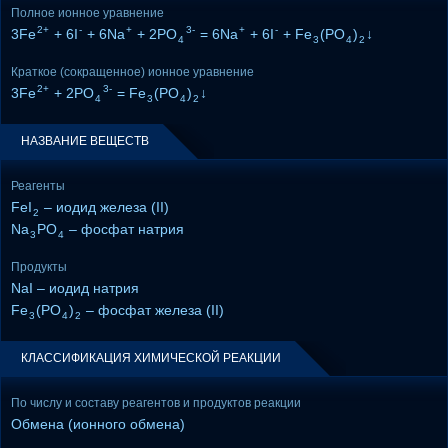
Полное ионное уравнение
2+
-
+
3-
+
-
3Fe
+ 6I
+ 6Na
+ 2PO
= 6Na
+ 6I
+ Fe
(PO
)
↓
4
3
4
2
Краткое (сокращенное) ионное уравнение
2+
3-
3Fe
+ 2PO
= Fe
(PO
)
↓
4
3
4
2
НАЗВАНИЕ ВЕЩЕСТВ
Реагенты
FeI
– иодид железа (II)
2
Na
PO
– фосфат натрия
3
4
Продукты
NaI – иодид натрия
Fe
(PO
)
– фосфат железа (II)
3
4
2
КЛАССИФИКАЦИЯ ХИМИЧЕСКОЙ РЕАКЦИИ
По числу и составу реагентов и продуктов реакции
Обмена (ионного обмена)