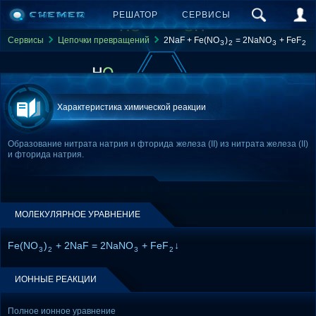
РЕШАТОР
СЕРВИСЫ
Сервисы
Цепочки превращений
2NaF + Fe(NO
)
= 2NaNO
+ FeF
3
2
3
2
Характеристика химической реакции
Образование нитрата натрия и фторида железа (II) из нитрата железа (II)
и фторида натрия.
МОЛЕКУЛЯРНОЕ УРАВНЕНИЕ
Fe(NO
)
+ 2NaF = 2NaNO
+ FeF
↓
3
2
3
2
ИОННЫЕ РЕАКЦИИ
Полное ионное уравнение