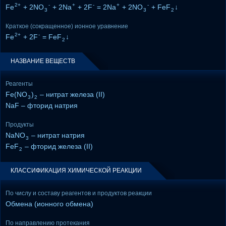
2+
-
+
-
+
-
Fe
+ 2NO
+ 2Na
+ 2F
= 2Na
+ 2NO
+ FeF
↓
3
3
2
Краткое (сокращенное) ионное уравнение
2+
-
Fe
+ 2F
= FeF
↓
2
НАЗВАНИЕ ВЕЩЕСТВ
Реагенты
Fe(NO
)
– нитрат железа (II)
3
2
NaF – фторид натрия
Продукты
NaNO
– нитрат натрия
3
FeF
– фторид железа (II)
2
КЛАССИФИКАЦИЯ ХИМИЧЕСКОЙ РЕАКЦИИ
По числу и составу реагентов и продуктов реакции
Обмена (ионного обмена)
По направлению протекания