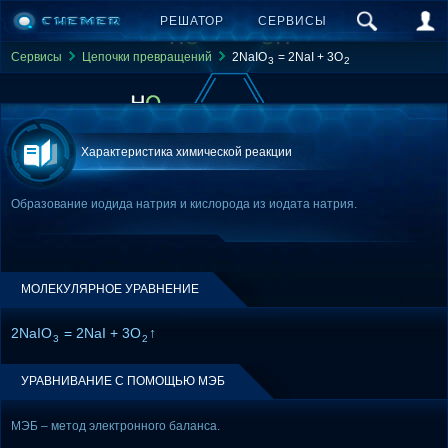
РЕШАТОР
СЕРВИСЫ
Сервисы
Цепочки превращений
2NaIO
= 2NaI + 3O
3
2
Характеристика химической реакции
Образование иодида натрия и кислорода из иодата натрия.
МОЛЕКУЛЯРНОЕ УРАВНЕНИЕ
2NaIO
= 2NaI + 3O
↑
3
2
УРАВНИВАНИЕ С ПОМОЩЬЮ МЭБ
МЭБ – метод электронного баланса.