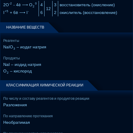
-2
0
2O
- 4ē ⟶ O
4
3
восстановитель (окисление)
2
12
+5
-
I
+ 6ē ⟶ I
6
2
окислитель (восстановление)
НАЗВАНИЕ ВЕЩЕСТВ
Реагенты
NaIO
– иодат натрия
3
Продукты
NaI – иодид натрия
O
– кислород
2
КЛАССИФИКАЦИЯ ХИМИЧЕСКОЙ РЕАКЦИИ
По числу и составу реагентов и продуктов реакции
Разложения
По направлению протекания
Необратимая