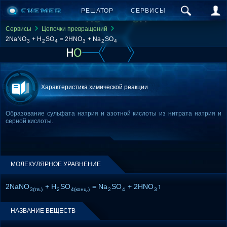
РЕШАТОР
СЕРВИСЫ
Сервисы
Цепочки превращений
2NaNO
+ H
SO
= 2HNO
+ Na
SO
3
2
4
3
2
4
Характеристика химической реакции
Образование сульфата натрия и азотной кислоты из нитрата натрия и
серной кислоты.
МОЛЕКУЛЯРНОЕ УРАВНЕНИЕ
2NaNO
+ H
SO
= Na
SO
+ 2HNO
↑
3(тв.)
2
4(конц.)
2
4
3
НАЗВАНИЕ ВЕЩЕСТВ