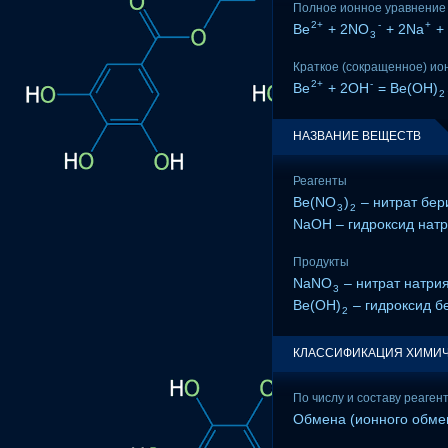
Полное ионное уравнение
2+
-
+
Be
+ 2NO
+ 2Na
+
3
Краткое (сокращенное) ио
2+
-
Be
+ 2OH
= Be(OH)
2
НАЗВАНИЕ ВЕЩЕСТВ
Реагенты
Be(NO
)
– нитрат бер
3
2
NaOH – гидроксид нат
Продукты
NaNO
– нитрат натри
3
Be(OH)
– гидроксид б
2
КЛАССИФИКАЦИЯ ХИМИЧ
По числу и составу реаген
Обмена (ионного обме