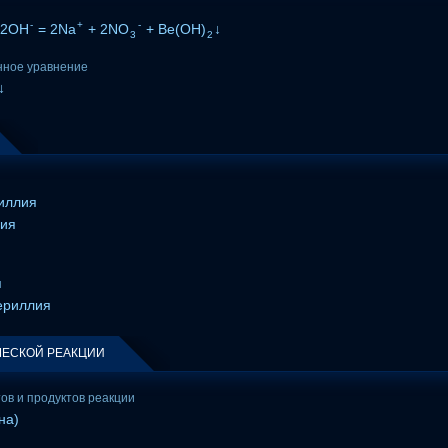
-
+
-
 2OH
= 2Na
+ 2NO
+ Be(OH)
↓
3
2
нное уравнение
↓
иллия
рия
я
ериллия
ЕСКОЙ РЕАКЦИИ
тов и продуктов реакции
на)