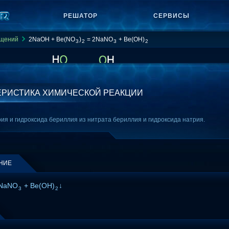
РЕШАТОР
СЕРВИСЫ
ащений
2NaOH + Be(NO
)
= 2NaNO
+ Be(OH)
3
2
3
2
ЕРИСТИКА ХИМИЧЕСКОЙ РЕАКЦИИ
ия и гидроксида бериллия из нитрата бериллия и гидроксида натрия.
НИЕ
2NaNO
+ Be(OH)
↓
3
2