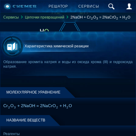
РЕШАТОР
СЕРВИСЫ
Сервисы
Цепочки превращений
2NaOH + Cr
O
= 2NaCrO
+ H
O
2
3
2
2
Характеристика химической реакции
Образование хромита натрия и воды из оксида хрома (III) и гидроксида
натрия.
МОЛЕКУЛЯРНОЕ УРАВНЕНИЕ
Cr
O
+ 2NaOH = 2NaCrO
+ H
O
2
3
2
2
НАЗВАНИЕ ВЕЩЕСТВ
Реагенты