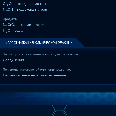
Cr
O
– оксид хрома (III)
2
3
NaOH – гидроксид натрия
Продукты
NaCrO
– хромит натрия
2
H
O – вода
2
КЛАССИФИКАЦИЯ ХИМИЧЕСКОЙ РЕАКЦИИ
По числу и составу реагентов и продуктов реакции
Соединения
По изменению степеней окисления реагентов
Не окислительно-восстановительная