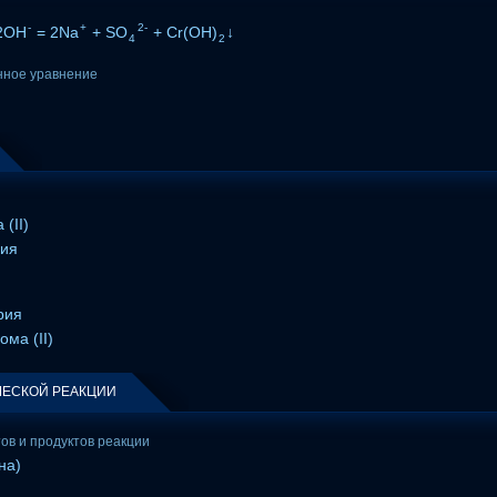
-
+
2-
2OH
= 2Na
+ SO
+ Cr(OH)
↓
4
2
нное уравнение
↓
(II)
рия
рия
ома (II)
ЕСКОЙ РЕАКЦИИ
тов и продуктов реакции
на)