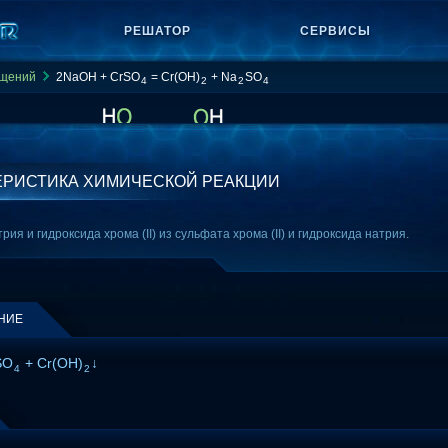
РЕШАТОР
СЕРВИСЫ
ащений
2NaOH + CrSO
= Cr(OH)
+ Na
SO
4
2
2
4
ЕРИСТИКА ХИМИЧЕСКОЙ РЕАКЦИИ
я и гидроксида хрома (II) из сульфата хрома (II) и гидроксида натрия.
НИЕ
SO
+ Cr(OH)
↓
4
2