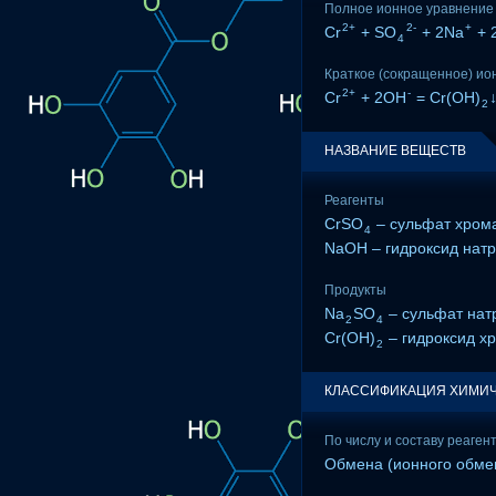
Полное ионное уравнение
2+
2-
+
Cr
+ SO
+ 2Na
+ 
4
Краткое (сокращенное) ио
2+
-
Cr
+ 2OH
= Cr(OH)
2
НАЗВАНИЕ ВЕЩЕСТВ
Реагенты
CrSO
– сульфат хрома 
4
NaOH – гидроксид нат
Продукты
Na
SO
– сульфат нат
2
4
Cr(OH)
– гидроксид хр
2
КЛАССИФИКАЦИЯ ХИМИЧ
По числу и составу реаген
Обмена (ионного обме