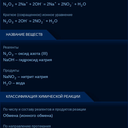
+
-
+
-
N
O
+ 2Na
+ 2OH
= 2Na
+ 2NO
+ H
O
2
3
2
2
Краткое (сокращенное) ионное уравнение
-
-
N
O
+ 2OH
= 2NO
+ H
O
2
3
2
2
НАЗВАНИЕ ВЕЩЕСТВ
Реагенты
N
O
– оксид азота (III)
2
3
NaOH – гидроксид натрия
Продукты
NaNO
– нитрит натрия
2
H
O – вода
2
КЛАССИФИКАЦИЯ ХИМИЧЕСКОЙ РЕАКЦИИ
По числу и составу реагентов и продуктов реакции
Обмена (ионного обмена)
По направлению протекания