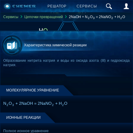
РЕШАТОР
СЕРВИСЫ
Сервисы
Цепочки превращений
2NaOH + N
O
= 2NaNO
+ H
O
2
3
2
2
Характеристика химической реакции
Образование нитрита натрия и воды из оксида азота (III) и гидроксида
натрия.
МОЛЕКУЛЯРНОЕ УРАВНЕНИЕ
N
O
+ 2NaOH = 2NaNO
+ H
O
2
3
2
2
ИОННЫЕ РЕАКЦИИ
Полное ионное уравнение