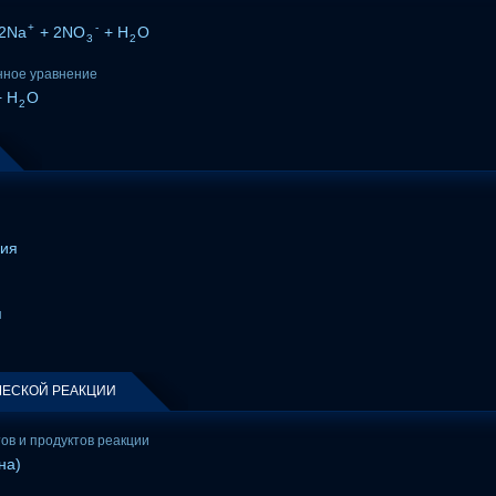
+
-
2Na
+ 2NO
+ H
O
3
2
нное уравнение
 H
O
2
рия
я
ЕСКОЙ РЕАКЦИИ
тов и продуктов реакции
на)