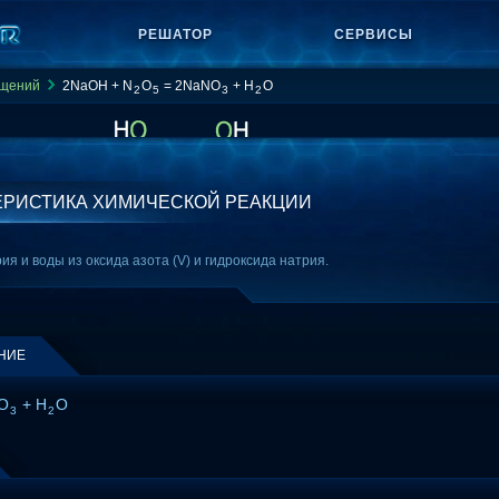
РЕШАТОР
СЕРВИСЫ
ащений
2NaOH + N
O
= 2NaNO
+ H
O
2
5
3
2
ЕРИСТИКА ХИМИЧЕСКОЙ РЕАКЦИИ
я и воды из оксида азота (V) и гидроксида натрия.
НИЕ
O
+ H
O
3
2