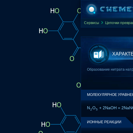
Сервисы
Цепочки превр
ХАРАКТ
Образование нитрата натри
МОЛЕКУЛЯРНОЕ УРАВНЕ
N
O
+ 2NaOH = 2NaN
2
5
ИОННЫЕ РЕАКЦИИ