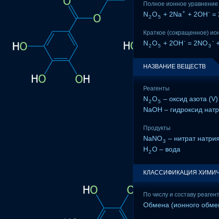
Полное ионное уравнение
+
-
N
O
+ 2Na
+ 2OH
= 
2
5
Краткое (сокращенное) ио
-
-
N
O
+ 2OH
= 2NO
+
2
5
3
НАЗВАНИЕ ВЕЩЕСТВ
Реагенты
N
O
– оксид азота (V)
2
5
NaOH – гидроксид нат
Продукты
NaNO
– нитрат натри
3
H
O – вода
2
КЛАССИФИКАЦИЯ ХИМИЧ
По числу и составу реаген
Обмена (ионного обме