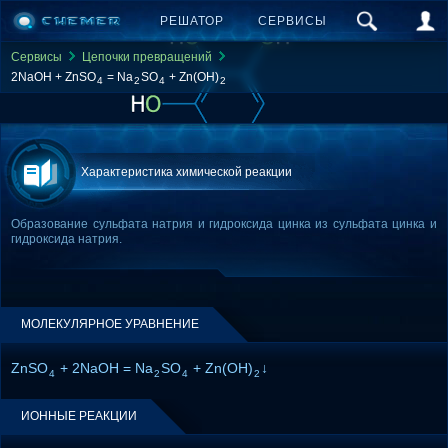
РЕШАТОР
СЕРВИСЫ
Сервисы
Цепочки превращений
2NaOH + ZnSO
= Na
SO
+ Zn(OH)
4
2
4
2
Характеристика химической реакции
Образование сульфата натрия и гидроксида цинка из сульфата цинка и
гидроксида натрия.
МОЛЕКУЛЯРНОЕ УРАВНЕНИЕ
ZnSO
+ 2NaOH = Na
SO
+ Zn(OH)
↓
4
2
4
2
ИОННЫЕ РЕАКЦИИ