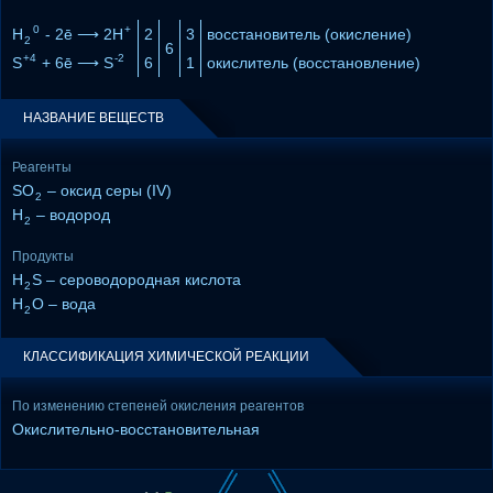
0
+
H
- 2ē ⟶ 2H
2
3
восстановитель (окисление)
2
6
+4
-2
S
+ 6ē ⟶ S
6
1
окислитель (восстановление)
НАЗВАНИЕ ВЕЩЕСТВ
Реагенты
SO
– оксид серы (IV)
2
H
– водород
2
Продукты
H
S – сероводородная кислота
2
H
O – вода
2
КЛАССИФИКАЦИЯ ХИМИЧЕСКОЙ РЕАКЦИИ
По изменению степеней окисления реагентов
Окислительно-восстановительная