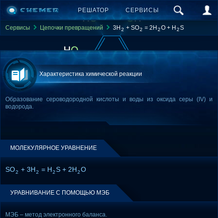
РЕШАТОР
СЕРВИСЫ
Сервисы
Цепочки превращений
3H
+ SO
= 2H
O + H
S
2
2
2
2
Характеристика химической реакции
Образование сероводородной кислоты и воды из оксида серы (IV) и
водорода.
МОЛЕКУЛЯРНОЕ УРАВНЕНИЕ
SO
+ 3H
= H
S + 2H
O
2
2
2
2
УРАВНИВАНИЕ С ПОМОЩЬЮ МЭБ
МЭБ – метод электронного баланса.