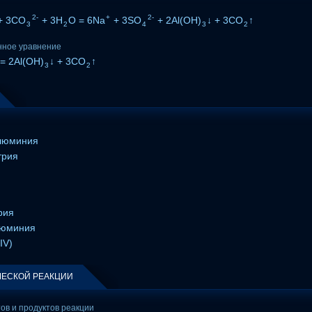
2-
+
2-
+ 3CO
+ 3H
O = 6Na
+ 3SO
+ 2Al(OH)
↓ + 3CO
↑
3
2
4
3
2
нное уравнение
= 2Al(OH)
↓ + 3CO
↑
3
2
люминия
трия
рия
люминия
IV)
ЕСКОЙ РЕАКЦИИ
тов и продуктов реакции