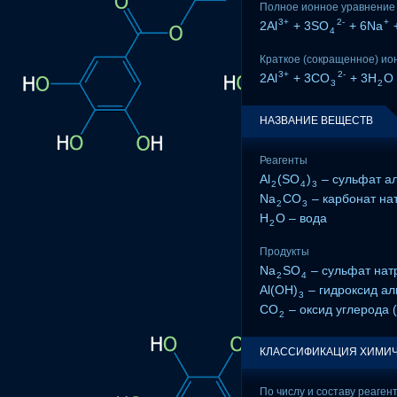
Полное ионное уравнение
3+
2-
+
2Al
+ 3SO
+ 6Na
4
Краткое (сокращенное) ио
3+
2-
2Al
+ 3CO
+ 3H
O 
3
2
НАЗВАНИЕ ВЕЩЕСТВ
Реагенты
Al
(SO
)
– сульфат а
2
4
3
Na
CO
– карбонат на
2
3
H
O – вода
2
Продукты
Na
SO
– сульфат нат
2
4
Al(OH)
– гидроксид а
3
CO
– оксид углерода (
2
КЛАССИФИКАЦИЯ ХИМИЧ
По числу и составу реаген