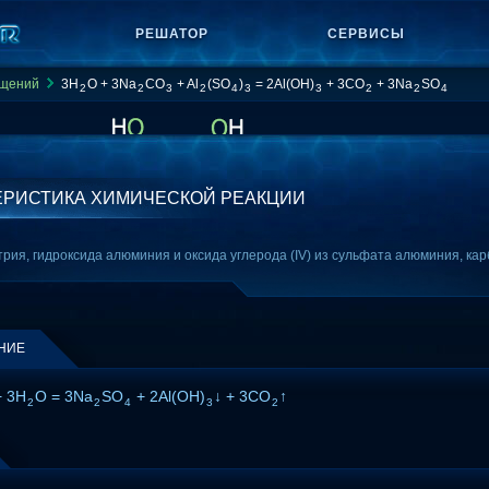
РЕШАТОР
СЕРВИСЫ
ащений
3H
O + 3Na
CO
+ Al
(SO
)
= 2Al(OH)
+ 3CO
+ 3Na
SO
2
2
3
2
4
3
3
2
2
4
ЕРИСТИКА ХИМИЧЕСКОЙ РЕАКЦИИ
ия, гидроксида алюминия и оксида углерода (IV) из сульфата алюминия, кар
НИЕ
 3H
O = 3Na
SO
+ 2Al(OH)
↓ + 3CO
↑
2
2
4
3
2