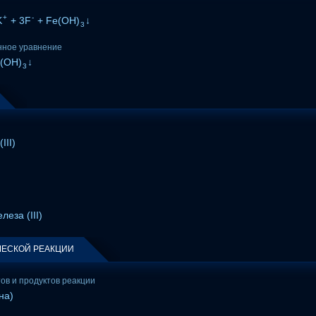
+
-
K
+ 3F
+ Fe(OH)
↓
3
нное уравнение
(OH)
↓
3
III)
леза (III)
ЕСКОЙ РЕАКЦИИ
тов и продуктов реакции
на)