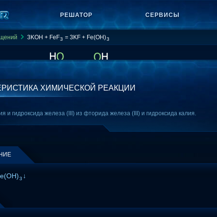
РЕШАТОР
СЕРВИСЫ
ащений
3KOH + FeF
= 3KF + Fe(OH)
3
3
ЕРИСТИКА ХИМИЧЕСКОЙ РЕАКЦИИ
и гидроксида железа (III) из фторида железа (III) и гидроксида калия.
НИЕ
Fe(OH)
↓
3