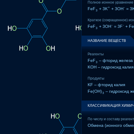
Полное ионное уравнение
+
-
FeF
+ 3K
+ 3OH
= 3
3
Краткое (сокращенное) ио
-
-
FeF
+ 3OH
= 3F
+ Fe
3
НАЗВАНИЕ ВЕЩЕСТВ
Реагенты
FeF
– фторид железа (
3
KOH – гидроксид калия
Продукты
KF – фторид калия
Fe(OH)
– гидроксид же
3
КЛАССИФИКАЦИЯ ХИМИЧ
По числу и составу реаген
Обмена (ионного обме