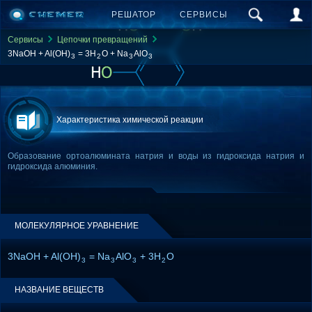
РЕШАТОР
СЕРВИСЫ
Сервисы
Цепочки превращений
3NaOH + Al(OH)
= 3H
O + Na
AlO
3
2
3
3
Характеристика химической реакции
Образование ортоалюмината натрия и воды из гидроксида натрия и
гидроксида алюминия.
МОЛЕКУЛЯРНОЕ УРАВНЕНИЕ
3NaOH + Al(OH)
= Na
AlO
+ 3H
O
3
3
3
2
НАЗВАНИЕ ВЕЩЕСТВ