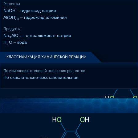
Реагенты
NaOH – гидроксид натрия
Al(OH)
– гидроксид алюминия
3
Продукты
Na
AlO
– ортоалюминат натрия
3
3
H
O – вода
2
КЛАССИФИКАЦИЯ ХИМИЧЕСКОЙ РЕАКЦИИ
По изменению степеней окисления реагентов
Не окислительно-восстановительная