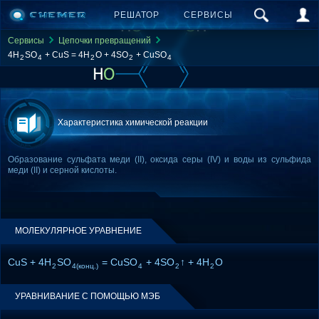
РЕШАТОР
СЕРВИСЫ
Сервисы
Цепочки превращений
4H
SO
+ CuS = 4H
O + 4SO
+ CuSO
2
4
2
2
4
Характеристика химической реакции
Образование сульфата меди (II), оксида серы (IV) и воды из сульфида
меди (II) и серной кислоты.
МОЛЕКУЛЯРНОЕ УРАВНЕНИЕ
CuS + 4H
SO
= CuSO
+ 4SO
↑ + 4H
O
2
4(конц.)
4
2
2
УРАВНИВАНИЕ С ПОМОЩЬЮ МЭБ