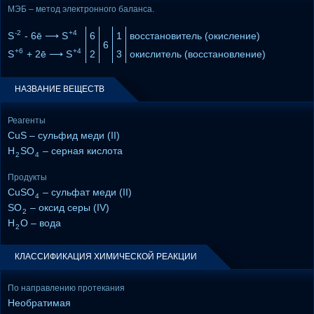
МЭБ – метод электронного баланса.
-2
+4
S
- 6ē ⟶ S
6
1
восстановитель (окисление)
6
+6
+4
S
+ 2ē ⟶ S
2
3
окислитель (восстановление)
НАЗВАНИЕ ВЕЩЕСТВ
Реагенты
CuS – сульфид меди (II)
H
SO
– серная кислота
2
4
Продукты
CuSO
– сульфат меди (II)
4
SO
– оксид серы (IV)
2
H
O – вода
2
КЛАССИФИКАЦИЯ ХИМИЧЕСКОЙ РЕАКЦИИ
По направлению протекания
Необратимая