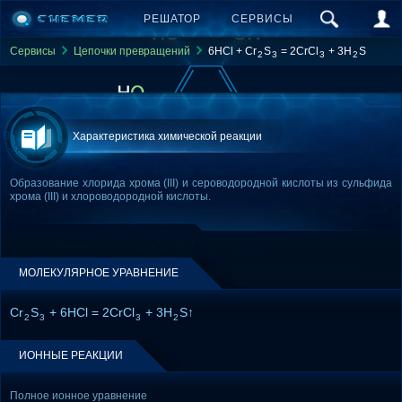
РЕШАТОР
СЕРВИСЫ
Сервисы
Цепочки превращений
6HCl + Cr
S
= 2CrCl
+ 3H
S
2
3
3
2
Характеристика химической реакции
Образование хлорида хрома (III) и сероводородной кислоты из сульфида
хрома (III) и хлороводородной кислоты.
МОЛЕКУЛЯРНОЕ УРАВНЕНИЕ
Cr
S
+ 6HCl = 2CrCl
+ 3H
S↑
2
3
3
2
ИОННЫЕ РЕАКЦИИ
Полное ионное уравнение