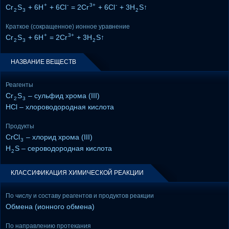
+
-
3+
-
Cr
S
+ 6H
+ 6Cl
= 2Cr
+ 6Cl
+ 3H
S↑
2
3
2
Краткое (сокращенное) ионное уравнение
+
3+
Cr
S
+ 6H
= 2Cr
+ 3H
S↑
2
3
2
НАЗВАНИЕ ВЕЩЕСТВ
Реагенты
Cr
S
– сульфид хрома (III)
2
3
HCl – хлороводородная кислота
Продукты
CrCl
– хлорид хрома (III)
3
H
S – сероводородная кислота
2
КЛАССИФИКАЦИЯ ХИМИЧЕСКОЙ РЕАКЦИИ
По числу и составу реагентов и продуктов реакции
Обмена (ионного обмена)
По направлению протекания