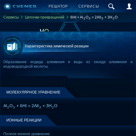
РЕШАТОР
СЕРВИСЫ
Сервисы
Цепочки превращений
6HI + Al
O
= 2AlI
+ 3H
O
2
3
3
2
Характеристика химической реакции
Образование иодида алюминия и воды из оксида алюминия и
иодоводородной кислоты.
МОЛЕКУЛЯРНОЕ УРАВНЕНИЕ
Al
O
+ 6HI = 2AlI
+ 3H
O
2
3
3
2
ИОННЫЕ РЕАКЦИИ
Полное ионное уравнение