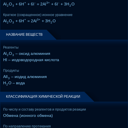
+
-
3+
-
Al
O
+ 6H
+ 6I
= 2Al
+ 6I
+ 3H
O
2
3
2
Краткое (сокращенное) ионное уравнение
+
3+
Al
O
+ 6H
= 2Al
+ 3H
O
2
3
2
НАЗВАНИЕ ВЕЩЕСТВ
Реагенты
Al
O
– оксид алюминия
2
3
HI – иодоводородная кислота
Продукты
AlI
– иодид алюминия
3
H
O – вода
2
КЛАССИФИКАЦИЯ ХИМИЧЕСКОЙ РЕАКЦИИ
По числу и составу реагентов и продуктов реакции
Обмена (ионного обмена)
По направлению протекания