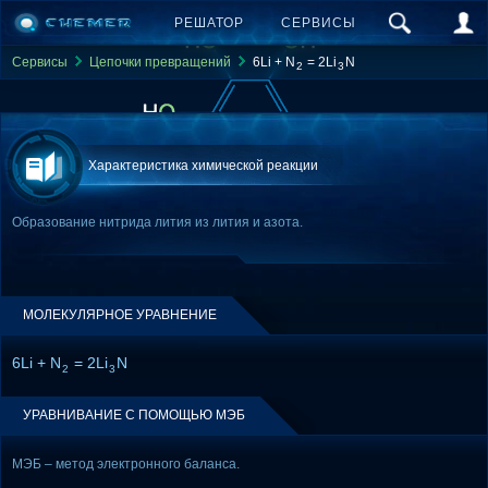
РЕШАТОР
СЕРВИСЫ
Сервисы
Цепочки превращений
6Li + N
= 2Li
N
2
3
Характеристика химической реакции
Образование нитрида лития из лития и азота.
МОЛЕКУЛЯРНОЕ УРАВНЕНИЕ
6Li + N
= 2Li
N
2
3
УРАВНИВАНИЕ С ПОМОЩЬЮ МЭБ
МЭБ – метод электронного баланса.