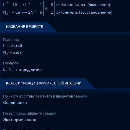
0
+
Li
- 1ē ⟶ Li
1
6
восстановитель (окисление)
6
0
-3
N
+ 6ē ⟶ 2N
6
1
окислитель (восстановление)
2
НАЗВАНИЕ ВЕЩЕСТВ
Реагенты
Li – литий
N
– азот
2
Продукты
Li
N – нитрид лития
3
КЛАССИФИКАЦИЯ ХИМИЧЕСКОЙ РЕАКЦИИ
По числу и составу реагентов и продуктов реакции
Соединения
По тепловому эффекту реакции
Экзотермическая