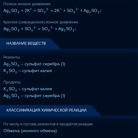
Полное ионное уравнение
+
2-
+
2-
Ag
SO
+ 2K
+ SO
= 2K
+ SO
+ Ag
SO
↓
2
4
3
4
2
3
Краткое (сокращенное) ионное уравнение
2-
2-
Ag
SO
+ SO
= SO
+ Ag
SO
↓
2
4
3
4
2
3
НАЗВАНИЕ ВЕЩЕСТВ
Реагенты
Ag
SO
– сульфат серебра (I)
2
4
K
SO
– сульфит калия
2
3
Продукты
K
SO
– сульфат калия
2
4
Ag
SO
– сульфит серебра (I)
2
3
КЛАССИФИКАЦИЯ ХИМИЧЕСКОЙ РЕАКЦИИ
По числу и составу реагентов и продуктов реакции
Обмена (ионного обмена)