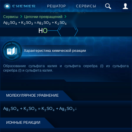
РЕШАТОР
СЕРВИСЫ
Сервисы
Цепочки превращений
Ag
SO
+ K
SO
= Ag
SO
+ K
SO
2
4
2
3
2
3
2
4
Характеристика химической реакции
Образование сульфата калия и сульфита серебра (I) из сульфата
серебра (I) и сульфита калия.
МОЛЕКУЛЯРНОЕ УРАВНЕНИЕ
Ag
SO
+ K
SO
= K
SO
+ Ag
SO
↓
2
4
2
3
2
4
2
3
ИОННЫЕ РЕАКЦИИ