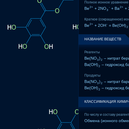
Полное ионное уравнение
2+
-
2+
Be
+ 2NO
+ Ba
+ 
3
Краткое (сокращенное) ио
2+
-
Be
+ 2OH
= Be(OH)
2
НАЗВАНИЕ ВЕЩЕСТВ
Реагенты
Be(NO
)
– нитрат бер
3
2
Ba(OH)
– гидроксид б
2
Продукты
Ba(NO
)
– нитрат бар
3
2
Be(OH)
– гидроксид б
2
КЛАССИФИКАЦИЯ ХИМИЧ
По числу и составу реаген
Обмена (ионного обме