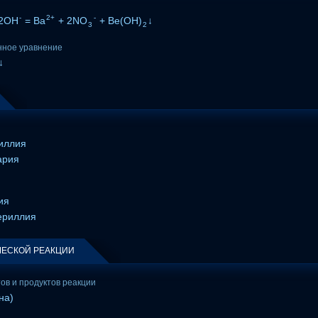
-
2+
-
2OH
= Ba
+ 2NO
+ Be(OH)
↓
3
2
нное уравнение
↓
иллия
ария
ия
ериллия
ЕСКОЙ РЕАКЦИИ
тов и продуктов реакции
на)