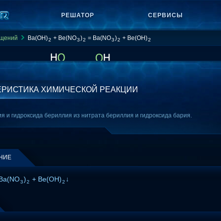
РЕШАТОР
СЕРВИСЫ
ащений
Ba(OH)
+ Be(NO
)
= Ba(NO
)
+ Be(OH)
2
3
2
3
2
2
ЕРИСТИКА ХИМИЧЕСКОЙ РЕАКЦИИ
я и гидроксида бериллия из нитрата бериллия и гидроксида бария.
НИЕ
Ba(NO
)
+ Be(OH)
↓
3
2
2