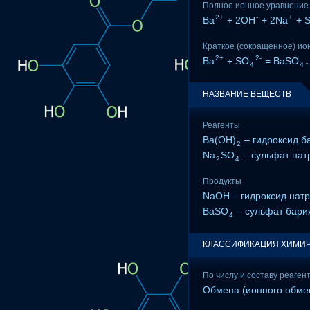
Полное ионное уравнение
2+
-
+
Ba
+ 2OH
+ 2Na
+ 
Краткое (сокращенное) ио
2+
2-
Ba
+ SO
= BaSO
↓
4
4
НАЗВАНИЕ ВЕЩЕСТВ
Реагенты
Ba(OH)
– гидроксид б
2
Na
SO
– сульфат нат
2
4
Продукты
NaOH – гидроксид нат
BaSO
– сульфат бари
4
КЛАССИФИКАЦИЯ ХИМИЧ
По числу и составу реаген
Обмена (ионного обме