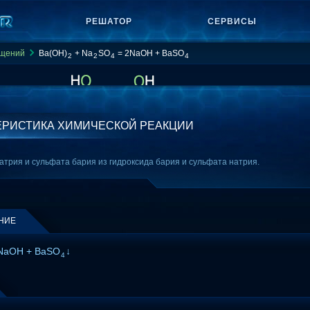
РЕШАТОР
СЕРВИСЫ
ащений
Ba(OH)
+ Na
SO
= 2NaOH + BaSO
2
2
4
4
ЕРИСТИКА ХИМИЧЕСКОЙ РЕАКЦИИ
атрия и сульфата бария из гидроксида бария и сульфата натрия.
НИЕ
NaOH + BaSO
↓
4