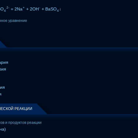
2-
+
-
SO
= 2Na
+ 2OH
+ BaSO
↓
4
4
нное уравнение
ария
рия
рия
я
ЕСКОЙ РЕАКЦИИ
тов и продуктов реакции
на)