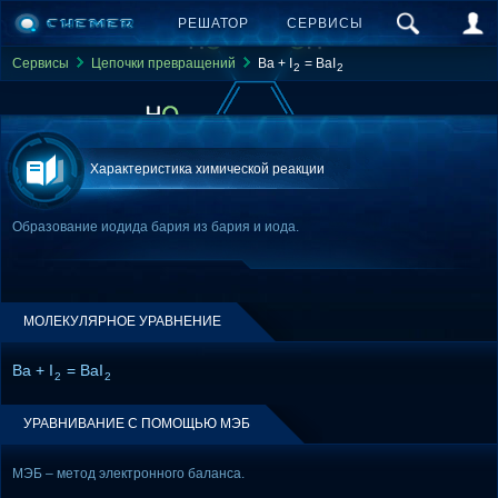
РЕШАТОР
СЕРВИСЫ
Сервисы
Цепочки превращений
Ba + I
= BaI
2
2
Характеристика химической реакции
Образование иодида бария из бария и иода.
МОЛЕКУЛЯРНОЕ УРАВНЕНИЕ
Ba + I
= BaI
2
2
УРАВНИВАНИЕ С ПОМОЩЬЮ МЭБ
МЭБ – метод электронного баланса.