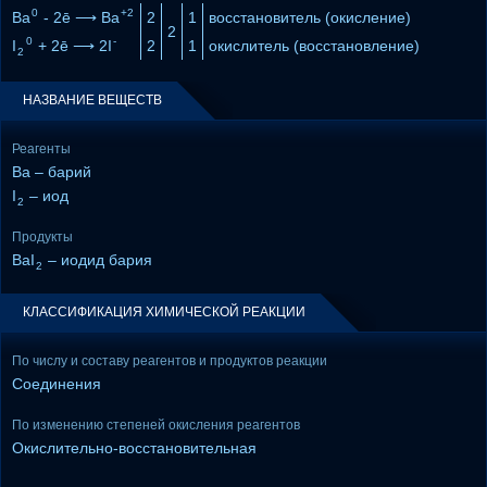
0
+2
Ba
- 2ē ⟶ Ba
2
1
восстановитель (окисление)
2
0
-
I
+ 2ē ⟶ 2I
2
1
окислитель (восстановление)
2
НАЗВАНИЕ ВЕЩЕСТВ
Реагенты
Ba – барий
I
– иод
2
Продукты
BaI
– иодид бария
2
КЛАССИФИКАЦИЯ ХИМИЧЕСКОЙ РЕАКЦИИ
По числу и составу реагентов и продуктов реакции
Соединения
По изменению степеней окисления реагентов
Окислительно-восстановительная