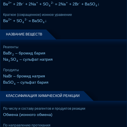
2+
-
+
2-
+
-
Ba
+ 2Br
+ 2Na
+ SO
= 2Na
+ 2Br
+ BaSO
↓
4
4
Краткое (сокращенное) ионное уравнение
2+
2-
Ba
+ SO
= BaSO
↓
4
4
НАЗВАНИЕ ВЕЩЕСТВ
Реагенты
BaBr
– бромид бария
2
Na
SO
– сульфат натрия
2
4
Продукты
NaBr – бромид натрия
BaSO
– сульфат бария
4
КЛАССИФИКАЦИЯ ХИМИЧЕСКОЙ РЕАКЦИИ
По числу и составу реагентов и продуктов реакции
Обмена (ионного обмена)
По направлению протекания