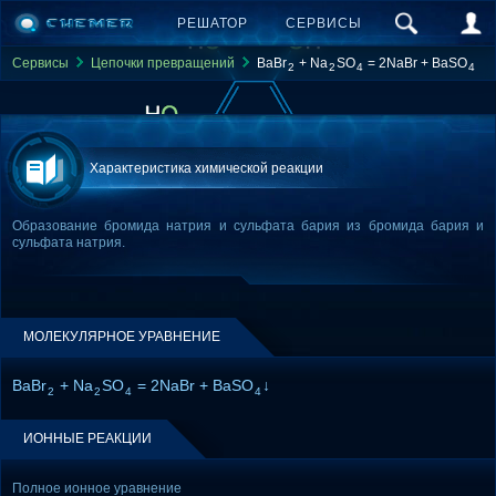
РЕШАТОР
СЕРВИСЫ
Сервисы
Цепочки превращений
BaBr
+ Na
SO
= 2NaBr + BaSO
2
2
4
4
Характеристика химической реакции
Образование бромида натрия и сульфата бария из бромида бария и
сульфата натрия.
МОЛЕКУЛЯРНОЕ УРАВНЕНИЕ
BaBr
+ Na
SO
= 2NaBr + BaSO
↓
2
2
4
4
ИОННЫЕ РЕАКЦИИ
Полное ионное уравнение