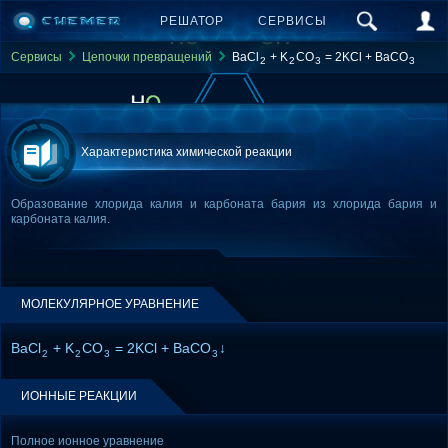
РЕШАТОР
СЕРВИСЫ
Сервисы
Цепочки превращений
BaCl
+ K
CO
= 2KCl + BaCO
2
2
3
3
Характеристика химической реакции
Образование хлорида калия и карбоната бария из хлорида бария и
карбоната калия.
МОЛЕКУЛЯРНОЕ УРАВНЕНИЕ
BaCl
+ K
CO
= 2KCl + BaCO
↓
2
2
3
3
ИОННЫЕ РЕАКЦИИ
Полное ионное уравнение