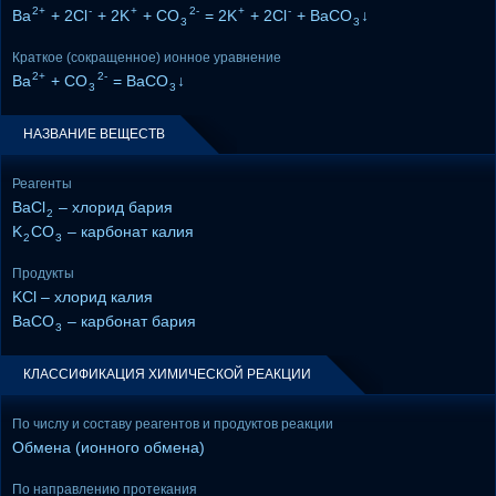
2+
-
+
2-
+
-
Ba
+ 2Cl
+ 2K
+ CO
= 2K
+ 2Cl
+ BaCO
↓
3
3
Краткое (сокращенное) ионное уравнение
2+
2-
Ba
+ CO
= BaCO
↓
3
3
НАЗВАНИЕ ВЕЩЕСТВ
Реагенты
BaCl
– хлорид бария
2
K
CO
– карбонат калия
2
3
Продукты
KCl – хлорид калия
BaCO
– карбонат бария
3
КЛАССИФИКАЦИЯ ХИМИЧЕСКОЙ РЕАКЦИИ
По числу и составу реагентов и продуктов реакции
Обмена (ионного обмена)
По направлению протекания