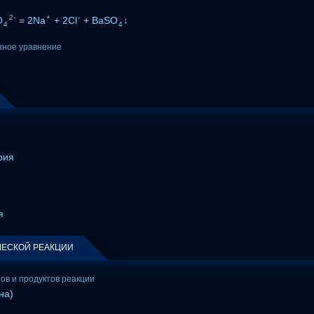
2-
+
-
O
= 2Na
+ 2Cl
+ BaSO
↓
4
4
нное уравнение
рия
я
ЕСКОЙ РЕАКЦИИ
тов и продуктов реакции
на)