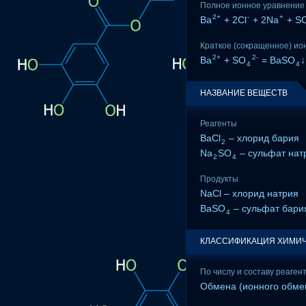
Полное ионное уравнение
2+
-
+
Ba
+ 2Cl
+ 2Na
+ S
Краткое (сокращенное) ио
2+
2-
Ba
+ SO
= BaSO
↓
4
4
НАЗВАНИЕ ВЕЩЕСТВ
Реагенты
BaCl
– хлорид бария
2
Na
SO
– сульфат нат
2
4
Продукты
NaCl – хлорид натрия
BaSO
– сульфат бари
4
КЛАССИФИКАЦИЯ ХИМИЧ
По числу и составу реаген
Обмена (ионного обме