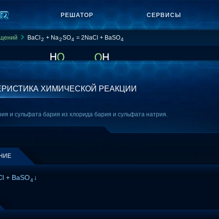
РЕШАТОР
СЕРВИСЫ
ащений
BaCl
+ Na
SO
= 2NaCl + BaSO
2
2
4
4
ЕРИСТИКА ХИМИЧЕСКОЙ РЕАКЦИИ
ия и сульфата бария из хлорида бария и сульфата натрия.
НИЕ
l + BaSO
↓
4