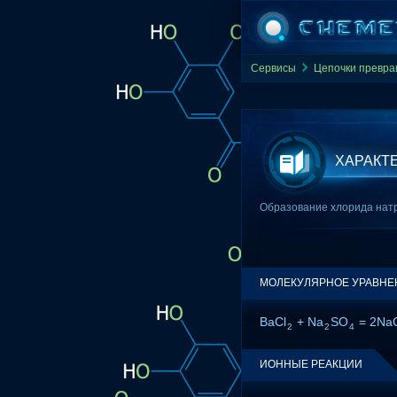
Сервисы
Цепочки превр
ХАРАКТ
Образование хлорида натр
МОЛЕКУЛЯРНОЕ УРАВНЕ
BaCl
+ Na
SO
= 2NaC
2
2
4
ИОННЫЕ РЕАКЦИИ