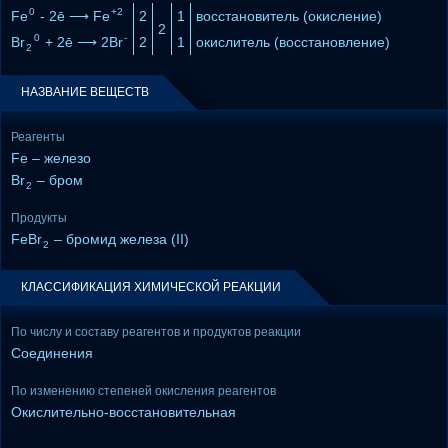
0
+2
Fe
- 2ē ⟶ Fe
2
1
восстановитель (окисление)
2
0
-
Br
+ 2ē ⟶ 2Br
2
1
окислитель (восстановление)
2
НАЗВАНИЕ ВЕЩЕСТВ
Реагенты
Fe – железо
Br
– бром
2
Продукты
FeBr
– бромид железа (II)
2
КЛАССИФИКАЦИЯ ХИМИЧЕСКОЙ РЕАКЦИИ
По числу и составу реагентов и продуктов реакции
Соединения
По изменению степеней окисления реагентов
Окислительно-восстановительная