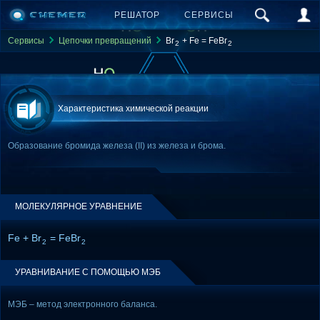
РЕШАТОР
СЕРВИСЫ
Сервисы
Цепочки превращений
Br
+ Fe = FeBr
2
2
Характеристика химической реакции
Образование бромида железа (II) из железа и брома.
МОЛЕКУЛЯРНОЕ УРАВНЕНИЕ
Fe + Br
= FeBr
2
2
УРАВНИВАНИЕ С ПОМОЩЬЮ МЭБ
МЭБ – метод электронного баланса.