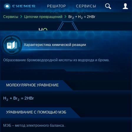
РЕШАТОР
СЕРВИСЫ
Сервисы
Цепочки превращений
Br
+ H
= 2HBr
2
2
Характеристика химической реакции
Образование бромоводородной кислоты из водорода и брома.
МОЛЕКУЛЯРНОЕ УРАВНЕНИЕ
H
+ Br
= 2HBr
2
2
УРАВНИВАНИЕ С ПОМОЩЬЮ МЭБ
МЭБ – метод электронного баланса.