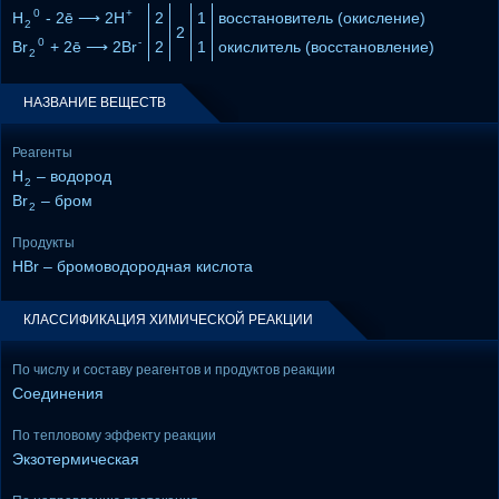
0
+
H
- 2ē ⟶ 2H
2
1
восстановитель (окисление)
2
2
0
-
Br
+ 2ē ⟶ 2Br
2
1
окислитель (восстановление)
2
НАЗВАНИЕ ВЕЩЕСТВ
Реагенты
H
– водород
2
Br
– бром
2
Продукты
HBr – бромоводородная кислота
КЛАССИФИКАЦИЯ ХИМИЧЕСКОЙ РЕАКЦИИ
По числу и составу реагентов и продуктов реакции
Соединения
По тепловому эффекту реакции
Экзотермическая