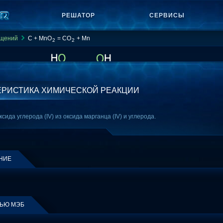
РЕШАТОР
СЕРВИСЫ
ащений
C + MnO
= CO
+ Mn
2
2
ЕРИСТИКА ХИМИЧЕСКОЙ РЕАКЦИИ
ида углерода (IV) из оксида марганца (IV) и углерода.
НИЕ
ЩЬЮ МЭБ