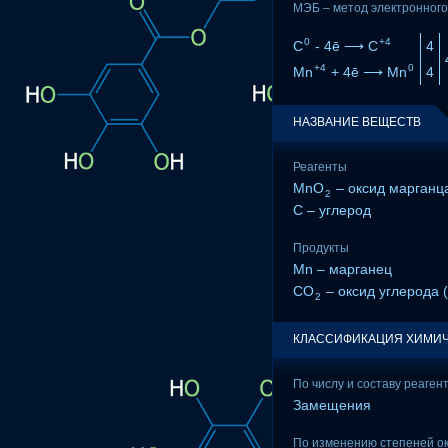
МЭБ – метод электронного
0
+4
C
- 4ē ⟶ C
4
+4
0
Mn
+ 4ē ⟶ Mn
4
НАЗВАНИЕ ВЕЩЕСТВ
Реагенты
MnO
– оксид марганца
2
C – углерод
Продукты
Mn – марганец
CO
– оксид углерода (
2
КЛАССИФИКАЦИЯ ХИМИЧ
По числу и составу реаген
Замещения
По изменению степеней о