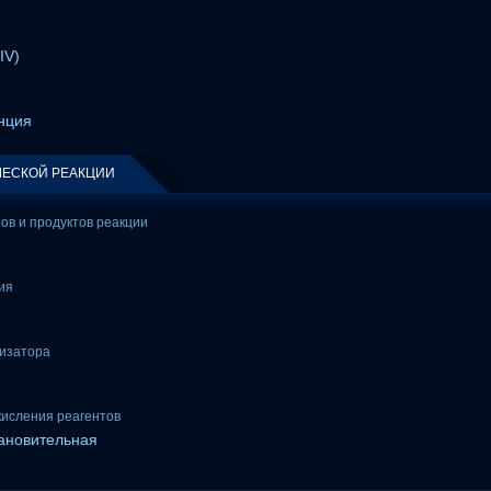
IV)
нция
ЕСКОЙ РЕАКЦИИ
тов и продуктов реакции
ия
лизатора
кисления реагентов
тановительная