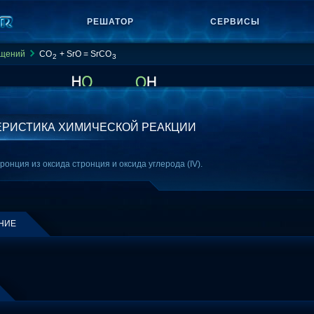
РЕШАТОР
СЕРВИСЫ
ащений
CO
+ SrO = SrCO
2
3
ЕРИСТИКА ХИМИЧЕСКОЙ РЕАКЦИИ
онция из оксида стронция и оксида углерода (IV).
НИЕ