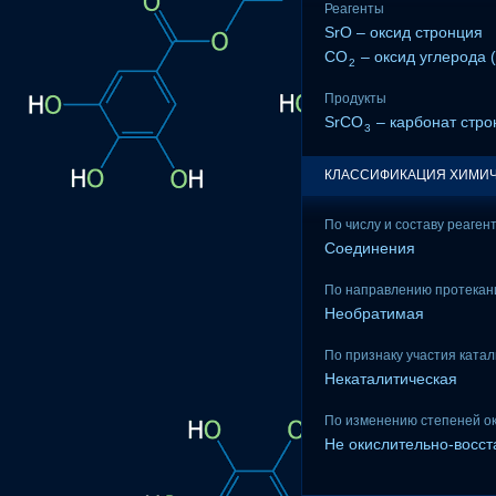
Реагенты
SrO – оксид стронция
CO
– оксид углерода (
2
Продукты
SrCO
– карбонат стро
3
КЛАССИФИКАЦИЯ ХИМИЧ
По числу и составу реаген
Соединения
По направлению протекан
Необратимая
По признаку участия ката
Некаталитическая
По изменению степеней о
Не окислительно-восс