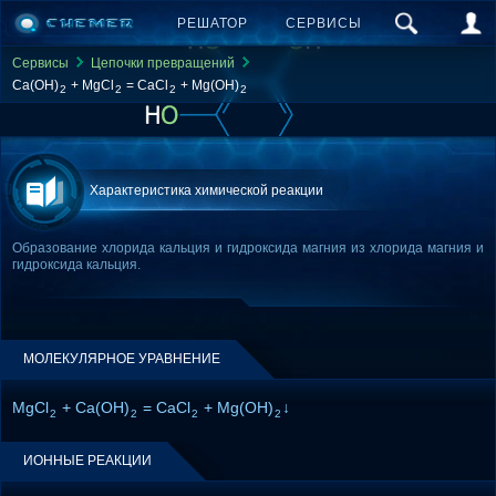
РЕШАТОР
СЕРВИСЫ
Сервисы
Цепочки превращений
Ca(OH)
+ MgCl
= CaCl
+ Mg(OH)
2
2
2
2
Характеристика химической реакции
Образование хлорида кальция и гидроксида магния из хлорида магния и
гидроксида кальция.
МОЛЕКУЛЯРНОЕ УРАВНЕНИЕ
MgCl
+ Ca(OH)
= CaCl
+ Mg(OH)
↓
2
2
2
2
ИОННЫЕ РЕАКЦИИ