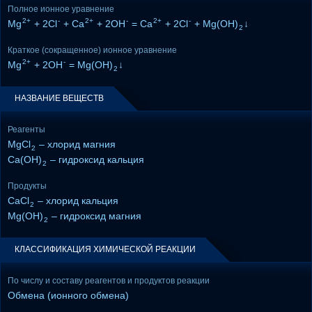
Полное ионное уравнение
2+
-
2+
-
2+
-
Mg
+ 2Cl
+ Ca
+ 2OH
= Ca
+ 2Cl
+ Mg(OH)
↓
2
Краткое (сокращенное) ионное уравнение
2+
-
Mg
+ 2OH
= Mg(OH)
↓
2
НАЗВАНИЕ ВЕЩЕСТВ
Реагенты
MgCl
– хлорид магния
2
Ca(OH)
– гидроксид кальция
2
Продукты
CaCl
– хлорид кальция
2
Mg(OH)
– гидроксид магния
2
КЛАССИФИКАЦИЯ ХИМИЧЕСКОЙ РЕАКЦИИ
По числу и составу реагентов и продуктов реакции
Обмена (ионного обмена)