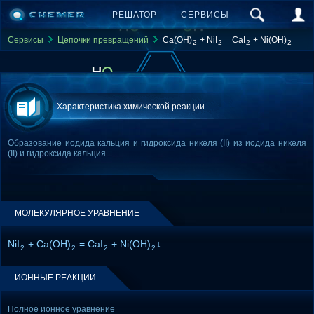
РЕШАТОР
СЕРВИСЫ
Сервисы
Цепочки превращений
Ca(OH)
+ NiI
= CaI
+ Ni(OH)
2
2
2
2
Характеристика химической реакции
Образование иодида кальция и гидроксида никеля (II) из иодида никеля
(II) и гидроксида кальция.
МОЛЕКУЛЯРНОЕ УРАВНЕНИЕ
NiI
+ Ca(OH)
= CaI
+ Ni(OH)
↓
2
2
2
2
ИОННЫЕ РЕАКЦИИ
Полное ионное уравнение