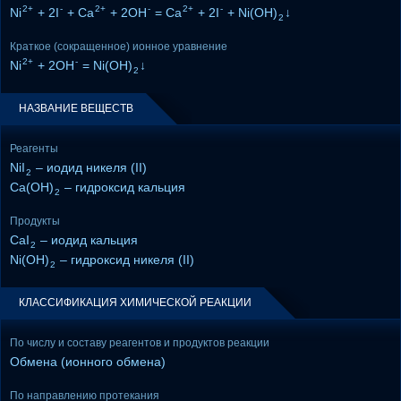
2+
-
2+
-
2+
-
Ni
+ 2I
+ Ca
+ 2OH
= Ca
+ 2I
+ Ni(OH)
↓
2
Краткое (сокращенное) ионное уравнение
2+
-
Ni
+ 2OH
= Ni(OH)
↓
2
НАЗВАНИЕ ВЕЩЕСТВ
Реагенты
NiI
– иодид никеля (II)
2
Ca(OH)
– гидроксид кальция
2
Продукты
CaI
– иодид кальция
2
Ni(OH)
– гидроксид никеля (II)
2
КЛАССИФИКАЦИЯ ХИМИЧЕСКОЙ РЕАКЦИИ
По числу и составу реагентов и продуктов реакции
Обмена (ионного обмена)
По направлению протекания