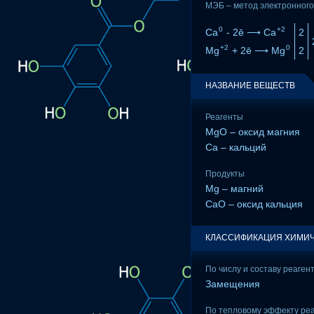
МЭБ – метод электронного
0
+2
Ca
- 2ē ⟶ Ca
2
+2
0
Mg
+ 2ē ⟶ Mg
2
НАЗВАНИЕ ВЕЩЕСТВ
Реагенты
MgO – оксид магния
Ca – кальций
Продукты
Mg – магний
CaO – оксид кальция
КЛАССИФИКАЦИЯ ХИМИЧ
По числу и составу реаген
Замещения
По тепловому эффекту ре