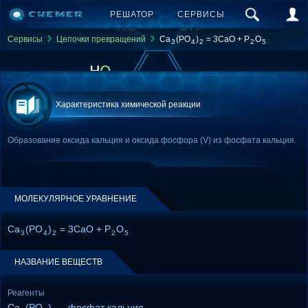
РЕШАТОР
СЕРВИСЫ
Сервисы
Цепочки превращений
Ca
(PO
)
= 3CaO + P
O
3
4
2
2
5
Характеристика химической реакции
Образование оксида кальция и оксида фосфора (V) из фосфата кальция.
МОЛЕКУЛЯРНОЕ УРАВНЕНИЕ
Ca
(PO
)
= 3CaO + P
O
3
4
2
2
5
НАЗВАНИЕ ВЕЩЕСТВ
Реагенты
Ca
(PO
)
– фосфат кальция