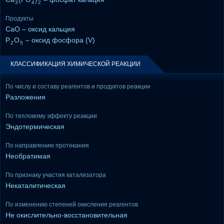
3
4
2
Продукты
CaO – оксид кальция
P
O
– оксид фосфора (V)
2
5
КЛАССИФИКАЦИЯ ХИМИЧЕСКОЙ РЕАКЦИИ
По числу и составу реагентов и продуктов реакции
Разложения
По тепловому эффекту реакции
Эндотермическая
По направлению протекания
Необратимая
По признаку участия катализатора
Некаталитическая
По изменению степеней окисления реагентов
Не окислительно-восстановительная