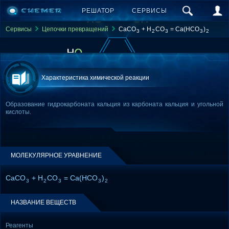
РЕШАТОР
СЕРВИСЫ
Сервисы
Цепочки превращений
CaCO
+ H
CO
= Ca(HCO
)
3
2
3
3
2
Характеристика химической реакции
Образование гидрокарбоната кальция из карбоната кальция и угольной
кислоты.
МОЛЕКУЛЯРНОЕ УРАВНЕНИЕ
CaCO
+ H
CO
= Ca(HCO
)
3
2
3
3
2
НАЗВАНИЕ ВЕЩЕСТВ
Реагенты