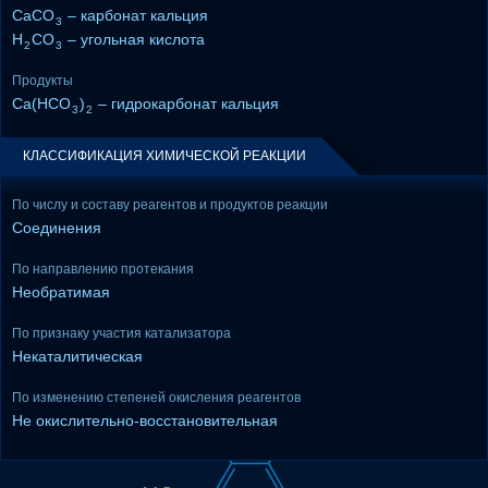
CaCO
– карбонат кальция
3
H
CO
– угольная кислота
2
3
Продукты
Ca(HCO
)
– гидрокарбонат кальция
3
2
КЛАССИФИКАЦИЯ ХИМИЧЕСКОЙ РЕАКЦИИ
По числу и составу реагентов и продуктов реакции
Соединения
По направлению протекания
Необратимая
По признаку участия катализатора
Некаталитическая
По изменению степеней окисления реагентов
Не окислительно-восстановительная