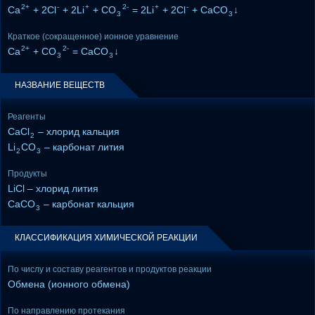
2+
-
+
2-
+
-
Ca
+ 2Cl
+ 2Li
+ CO
= 2Li
+ 2Cl
+ CaCO
↓
3
3
Краткое (сокращенное) ионное уравнение
2+
2-
Ca
+ CO
= CaCO
↓
3
3
НАЗВАНИЕ ВЕЩЕСТВ
Реагенты
CaCl
– хлорид кальция
2
Li
CO
– карбонат лития
2
3
Продукты
LiCl – хлорид лития
CaCO
– карбонат кальция
3
КЛАССИФИКАЦИЯ ХИМИЧЕСКОЙ РЕАКЦИИ
По числу и составу реагентов и продуктов реакции
Обмена (ионного обмена)
По направлению протекания