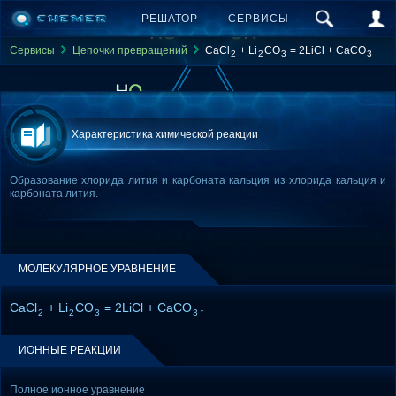
РЕШАТОР
СЕРВИСЫ
Сервисы
Цепочки превращений
CaCl
+ Li
CO
= 2LiCl + CaCO
2
2
3
3
Характеристика химической реакции
Образование хлорида лития и карбоната кальция из хлорида кальция и
карбоната лития.
МОЛЕКУЛЯРНОЕ УРАВНЕНИЕ
CaCl
+ Li
CO
= 2LiCl + CaCO
↓
2
2
3
3
ИОННЫЕ РЕАКЦИИ
Полное ионное уравнение