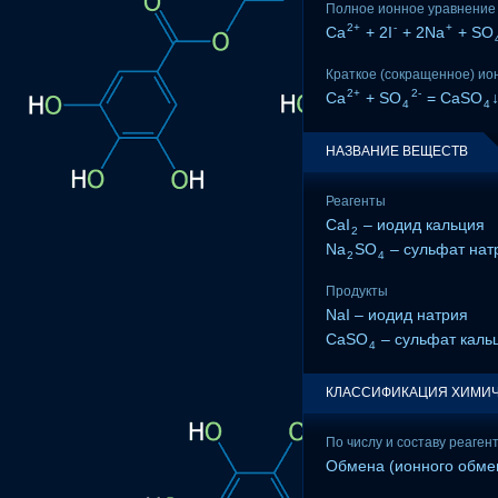
Полное ионное уравнение
2+
-
+
Ca
+ 2I
+ 2Na
+ SO
Краткое (сокращенное) ио
2+
2-
Ca
+ SO
= CaSO
4
4
НАЗВАНИЕ ВЕЩЕСТВ
Реагенты
CaI
– иодид кальция
2
Na
SO
– сульфат нат
2
4
Продукты
NaI – иодид натрия
CaSO
– сульфат каль
4
КЛАССИФИКАЦИЯ ХИМИЧ
По числу и составу реаген
Обмена (ионного обме