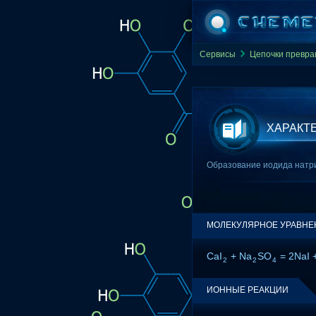
Сервисы
Цепочки превр
ХАРАКТ
Образование иодида натри
МОЛЕКУЛЯРНОЕ УРАВНЕ
CaI
+ Na
SO
= 2NaI 
2
2
4
ИОННЫЕ РЕАКЦИИ