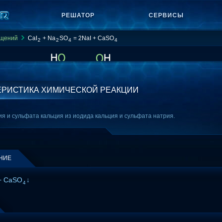
РЕШАТОР
СЕРВИСЫ
ащений
CaI
+ Na
SO
= 2NaI + CaSO
2
2
4
4
ЕРИСТИКА ХИМИЧЕСКОЙ РЕАКЦИИ
я и сульфата кальция из иодида кальция и сульфата натрия.
НИЕ
+ CaSO
↓
4