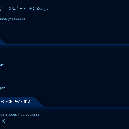
2-
+
-
= 2Na
+ 2I
+ CaSO
↓
4
4
нное уравнение
↓
рия
ция
ЕСКОЙ РЕАКЦИИ
тов и продуктов реакции
на)