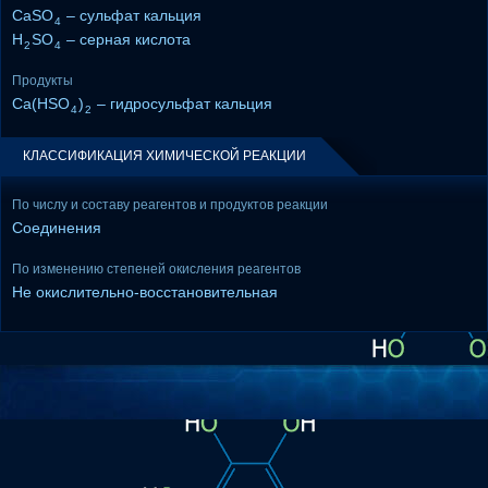
CaSO
– сульфат кальция
4
H
SO
– серная кислота
2
4
Продукты
Ca(HSO
)
– гидросульфат кальция
4
2
КЛАССИФИКАЦИЯ ХИМИЧЕСКОЙ РЕАКЦИИ
По числу и составу реагентов и продуктов реакции
Соединения
По изменению степеней окисления реагентов
Не окислительно-восстановительная