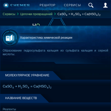
РЕШАТОР
СЕРВИСЫ
Сервисы
Цепочки превращений
CaSO
+ H
SO
= Ca(HSO
)
4
2
4
4
2
Характеристика химической реакции
Образование гидросульфата кальция из сульфата кальция и серной
кислоты.
МОЛЕКУЛЯРНОЕ УРАВНЕНИЕ
CaSO
+ H
SO
= Ca(HSO
)
4
2
4
4
2
НАЗВАНИЕ ВЕЩЕСТВ
Реагенты