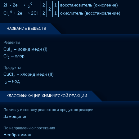
-
0
2I
- 2ē ⟶ I
2
1
восстановитель (окисление)
2
2
0
-
Cl
+ 2ē ⟶ 2Cl
2
1
окислитель (восстановление)
2
НАЗВАНИЕ ВЕЩЕСТВ
Реагенты
CuI
– иодид меди (I)
2
Cl
– хлор
2
Продукты
CuCl
– хлорид меди (II)
2
I
– иод
2
КЛАССИФИКАЦИЯ ХИМИЧЕСКОЙ РЕАКЦИИ
По числу и составу реагентов и продуктов реакции
Замещения
По направлению протекания
Необратимая