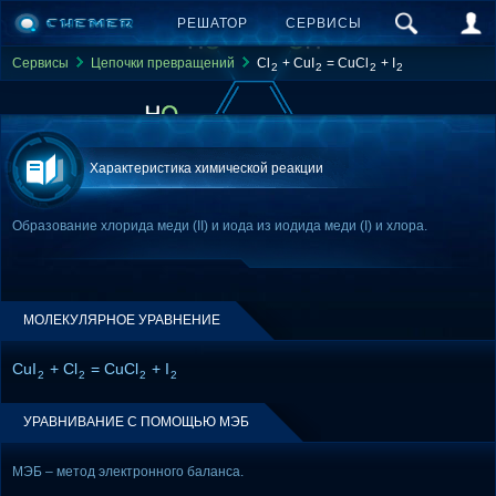
РЕШАТОР
СЕРВИСЫ
Сервисы
Цепочки превращений
Cl
+ CuI
= CuCl
+ I
2
2
2
2
Характеристика химической реакции
Образование хлорида меди (II) и иода из иодида меди (I) и хлора.
МОЛЕКУЛЯРНОЕ УРАВНЕНИЕ
CuI
+ Cl
= CuCl
+ I
2
2
2
2
УРАВНИВАНИЕ С ПОМОЩЬЮ МЭБ
МЭБ – метод электронного баланса.