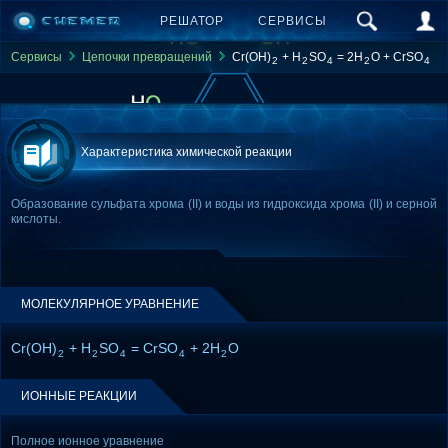
РЕШАТОР
СЕРВИСЫ
Сервисы
Цепочки превращений
Cr(OH)
+ H
SO
= 2H
O + CrSO
2
2
4
2
4
Характеристика химической реакции
Образование сульфата хрома (II) и воды из гидроксида хрома (II) и серной
кислоты.
МОЛЕКУЛЯРНОЕ УРАВНЕНИЕ
Cr(OH)
+ H
SO
= CrSO
+ 2H
O
2
2
4
4
2
ИОННЫЕ РЕАКЦИИ
Полное ионное уравнение