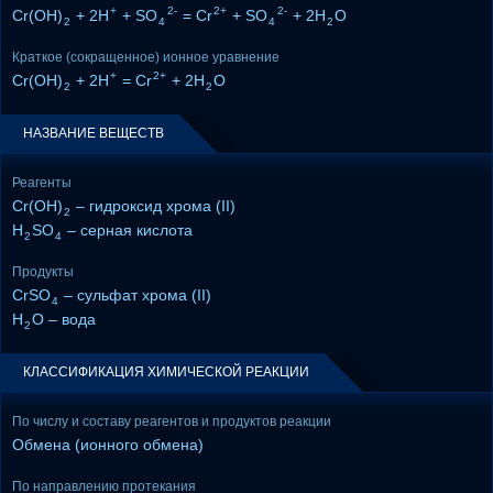
+
2-
2+
2-
Cr(OH)
+ 2H
+ SO
= Cr
+ SO
+ 2H
O
2
4
4
2
Краткое (сокращенное) ионное уравнение
+
2+
Cr(OH)
+ 2H
= Cr
+ 2H
O
2
2
НАЗВАНИЕ ВЕЩЕСТВ
Реагенты
Cr(OH)
– гидроксид хрома (II)
2
H
SO
– серная кислота
2
4
Продукты
CrSO
– сульфат хрома (II)
4
H
O – вода
2
КЛАССИФИКАЦИЯ ХИМИЧЕСКОЙ РЕАКЦИИ
По числу и составу реагентов и продуктов реакции
Обмена (ионного обмена)
По направлению протекания