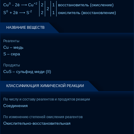
0
+2
Cu
- 2ē ⟶ Cu
2
1
восстановитель (окисление)
2
0
-2
S
+ 2ē ⟶ S
2
1
окислитель (восстановление)
НАЗВАНИЕ ВЕЩЕСТВ
Реагенты
Cu – медь
S – сера
Продукты
CuS – сульфид меди (II)
КЛАССИФИКАЦИЯ ХИМИЧЕСКОЙ РЕАКЦИИ
По числу и составу реагентов и продуктов реакции
Соединения
По изменению степеней окисления реагентов
Окислительно-восстановительная