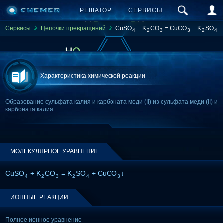
РЕШАТОР
СЕРВИСЫ
Сервисы
Цепочки превращений
CuSO
+ K
CO
= CuCO
+ K
SO
4
2
3
3
2
4
Характеристика химической реакции
Образование сульфата калия и карбоната меди (II) из сульфата меди (II) и
карбоната калия.
МОЛЕКУЛЯРНОЕ УРАВНЕНИЕ
CuSO
+ K
CO
= K
SO
+ CuCO
↓
4
2
3
2
4
3
ИОННЫЕ РЕАКЦИИ
Полное ионное уравнение