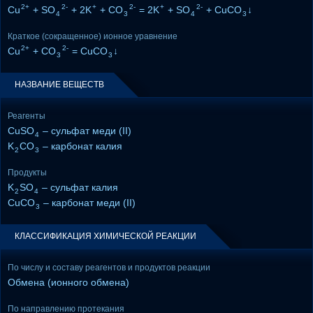
2+
2-
+
2-
+
2-
Cu
+ SO
+ 2K
+ CO
= 2K
+ SO
+ CuCO
↓
4
3
4
3
Краткое (сокращенное) ионное уравнение
2+
2-
Cu
+ CO
= CuCO
↓
3
3
НАЗВАНИЕ ВЕЩЕСТВ
Реагенты
CuSO
– сульфат меди (II)
4
K
CO
– карбонат калия
2
3
Продукты
K
SO
– сульфат калия
2
4
CuCO
– карбонат меди (II)
3
КЛАССИФИКАЦИЯ ХИМИЧЕСКОЙ РЕАКЦИИ
По числу и составу реагентов и продуктов реакции
Обмена (ионного обмена)
По направлению протекания