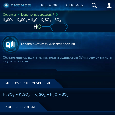
РЕШАТОР
СЕРВИСЫ
Сервисы
Цепочки превращений
H
SO
+ K
SO
= H
O + K
SO
+ SO
2
4
2
3
2
2
4
2
Характеристика химической реакции
Образование сульфата калия, воды и оксида серы (IV) из серной кислоты
и сульфита калия.
МОЛЕКУЛЯРНОЕ УРАВНЕНИЕ
H
SO
+ K
SO
= K
SO
+ H
O + SO
↑
2
4
2
3
2
4
2
2
ИОННЫЕ РЕАКЦИИ