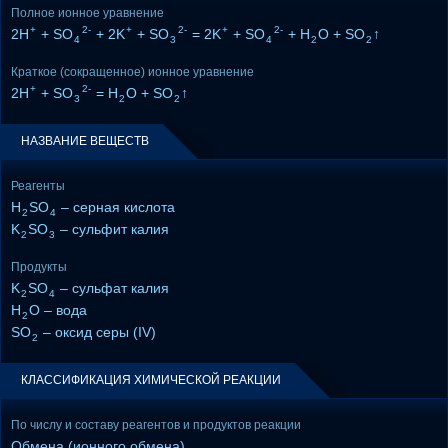
Полное ионное уравнение
+
2-
+
2-
+
2-
2H
+ SO
+ 2K
+ SO
= 2K
+ SO
+ H
O + SO
↑
4
3
4
2
2
Краткое (сокращенное) ионное уравнение
+
2-
2H
+ SO
= H
O + SO
↑
3
2
2
НАЗВАНИЕ ВЕЩЕСТВ
Реагенты
H
SO
– серная кислота
2
4
K
SO
– сульфит калия
2
3
Продукты
K
SO
– сульфат калия
2
4
H
O – вода
2
SO
– оксид серы (IV)
2
КЛАССИФИКАЦИЯ ХИМИЧЕСКОЙ РЕАКЦИИ
По числу и составу реагентов и продуктов реакции
Обмена (ионного обмена)