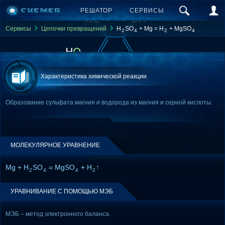
РЕШАТОР
СЕРВИСЫ
Сервисы
Цепочки превращений
H
SO
+ Mg = H
+ MgSO
2
4
2
4
Характеристика химической реакции
Образование сульфата магния и водорода из магния и серной кислоты.
МОЛЕКУЛЯРНОЕ УРАВНЕНИЕ
Mg + H
SO
= MgSO
+ H
↑
2
4
4
2
УРАВНИВАНИЕ С ПОМОЩЬЮ МЭБ
МЭБ – метод электронного баланса.