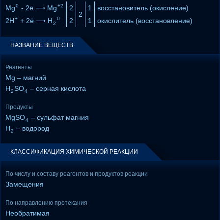
0
+2
Mg
- 2ē ⟶ Mg
2
1
восстановитель (окисление)
2
+
0
2H
+ 2ē ⟶ H
2
1
окислитель (восстановление)
2
НАЗВАНИЕ ВЕЩЕСТВ
Реагенты
Mg – магний
H
SO
– серная кислота
2
4
Продукты
MgSO
– сульфат магния
4
H
– водород
2
КЛАССИФИКАЦИЯ ХИМИЧЕСКОЙ РЕАКЦИИ
По числу и составу реагентов и продуктов реакции
Замещения
По направлению протекания
Необратимая