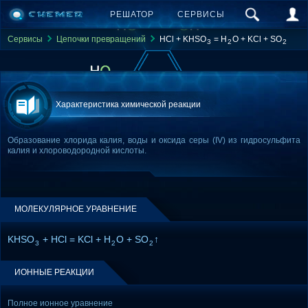
РЕШАТОР
СЕРВИСЫ
Сервисы
Цепочки превращений
HCl + KHSO
= H
O + KCl + SO
3
2
2
Характеристика химической реакции
Образование хлорида калия, воды и оксида серы (IV) из гидросульфита
калия и хлороводородной кислоты.
МОЛЕКУЛЯРНОЕ УРАВНЕНИЕ
KHSO
+ HCl = KCl + H
O + SO
↑
3
2
2
ИОННЫЕ РЕАКЦИИ
Полное ионное уравнение