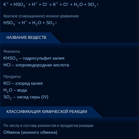
+
-
+
-
+
-
K
+ HSO
+ H
+ Cl
= K
+ Cl
+ H
O + SO
↑
3
2
2
Краткое (сокращенное) ионное уравнение
-
+
HSO
+ H
= H
O + SO
↑
3
2
2
НАЗВАНИЕ ВЕЩЕСТВ
Реагенты
KHSO
– гидросульфит калия
3
HCl – хлороводородная кислота
Продукты
KCl – хлорид калия
H
O – вода
2
SO
– оксид серы (IV)
2
КЛАССИФИКАЦИЯ ХИМИЧЕСКОЙ РЕАКЦИИ
По числу и составу реагентов и продуктов реакции
Обмена (ионного обмена)